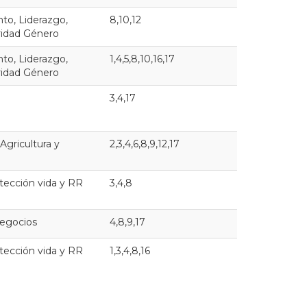
o, Liderazgo,
8,10,12
aridad Género
o, Liderazgo,
1,4,5,8,10,16,17
aridad Género
3,4,17
 Agricultura y
2,3,4,6,8,9,12,17
tección vida y RR
3,4,8
egocios
4,8,9,17
tección vida y RR
1,3,4,8,16