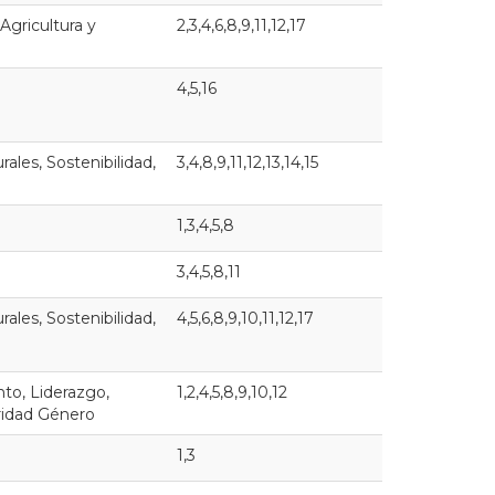
 Agricultura y
2,3,4,6,8,9,11,12,17
4,5,16
ales, Sostenibilidad,
3,4,8,9,11,12,13,14,15
1,3,4,5,8
3,4,5,8,11
ales, Sostenibilidad,
4,5,6,8,9,10,11,12,17
o, Liderazgo,
1,2,4,5,8,9,10,12
aridad Género
1,3