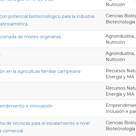
Nutrición
Ciencias Bioló
on potencial biotecnológico para la industria
Biotecnología
latinoamérica
Agroindustria,
cionada de mieles originarias
Nutrición
Agroindustria,
s
Nutrición
Recursos Natur
ón en la agricultura familiar campesina
Energía y MA
Recursos Natur
Energía y MA
Emprendimient
prendimiento e innovación
Inclusión e p
Ciencias Bioló
a de técnicas para el escalamiento a nivel
Biotecnología
ia comercial