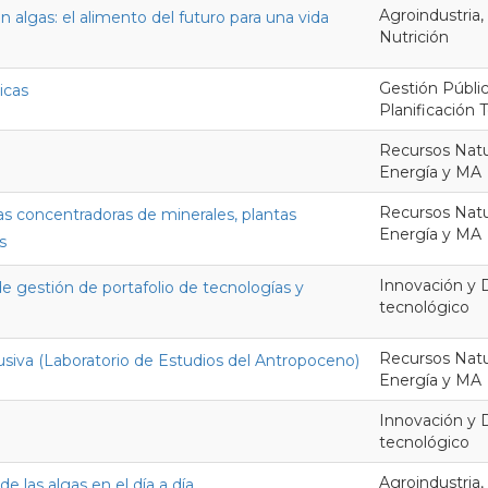
Agroindustria,
 algas: el alimento del futuro para una vida
Nutrición
Gestión Públi
icas
Planificación Te
Recursos Natur
Energía y MA
Recursos Natur
as concentradoras de minerales, plantas
Energía y MA
s
Innovación y D
 gestión de portafolio de tecnologías y
tecnológico
Recursos Natur
lusiva (Laboratorio de Estudios del Antropoceno)
Energía y MA
Innovación y D
tecnológico
Agroindustria,
de las algas en el día a día